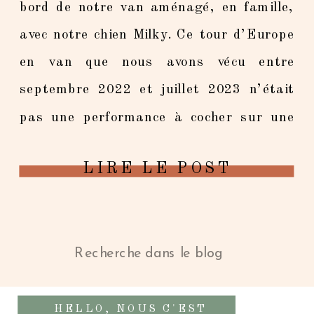
bord de notre van aménagé, en famille,
avec notre chien Milky. Ce tour d’Europe
en van que nous avons vécu entre
septembre 2022 et juillet 2023 n’était
pas une performance à cocher sur une
liste. C’était une décision — réfléchie,
LIRE LE POST
organisée, assumée — de voyager
autrement, […]
Search
for:
HELLO, NOUS C'EST